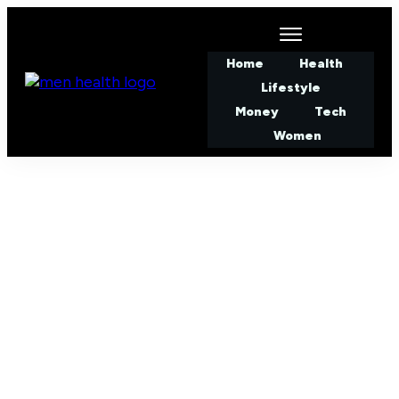
Home
Health
Lifestyle
Money
Tech
Women
MAY 7
Hoe lang blijft L-Theanine in
het lichaam: Uitscheiding en