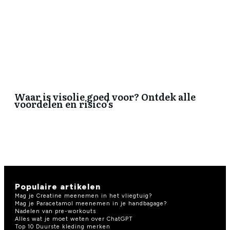
Waar is visolie goed voor? Ontdek alle
voordelen en risico’s
Populaire artikelen
Mag je Creatine meenemen in het vliegtuig?
Mag je Paracetamol meenemen in je handbagage?
Nadelen van pre-workouts
Alles wat je moet weten over ChatGPT
Top 10 Duurste kleding merken