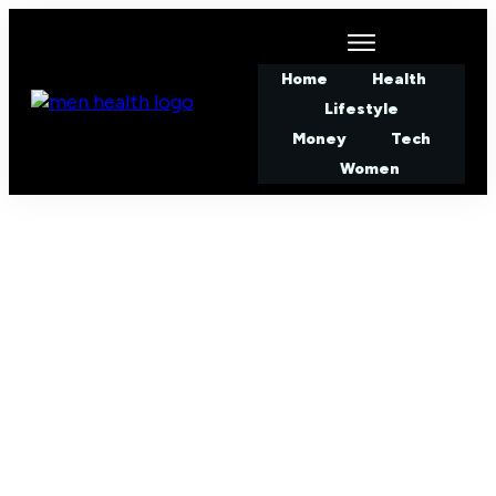
Home
Health
Lifestyle
Money
Tech
Women
JUNE 11
Wat is het vermogen van
Jerdy Schouten? [2026