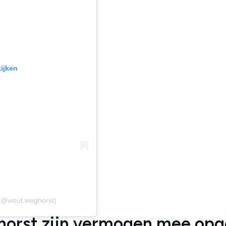
kijken
 (@wout.weghorst)
horst zijn vermogen mee op