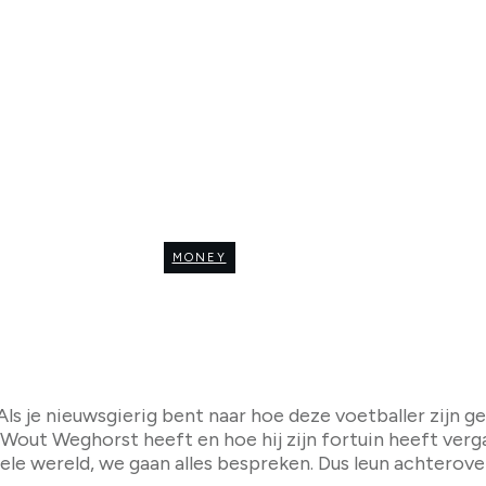
JUNE 11
gen van Wout Weghor
MONEY
0
COMMENTS
je nieuwsgierig bent naar hoe deze voetballer zijn geld 
Wout Weghorst heeft en hoe hij zijn fortuin heeft vergaar
hele wereld, we gaan alles bespreken. Dus leun achtero