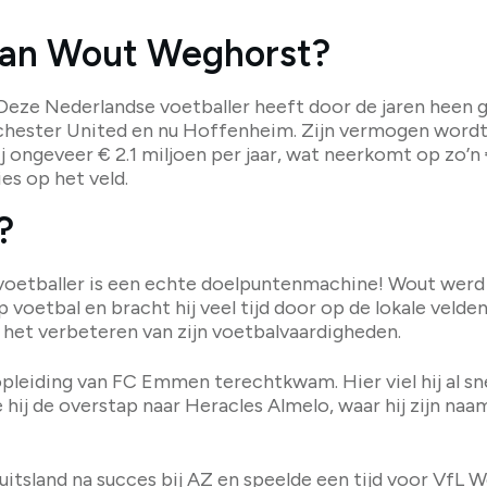
van Wout Weghorst?
ze Nederlandse voetballer heeft door de jaren heen ge
chester United en nu Hoffenheim. Zijn vermogen wordt g
ij ongeveer € 2.1 miljoen per jaar, wat neerkomt op zo’n
es op het veld.
?
oetballer is een echte doelpuntenmachine! Wout werd 
op voetbal en bracht hij veel tijd door op de lokale veld
het verbeteren van zijn voetbalvaardigheden.
dopleiding van FC Emmen terechtkwam. Hier viel hij al s
hij de overstap naar Heracles Almelo, waar hij zijn naam 
itsland na succes bij AZ en speelde een tijd voor VfL Wo