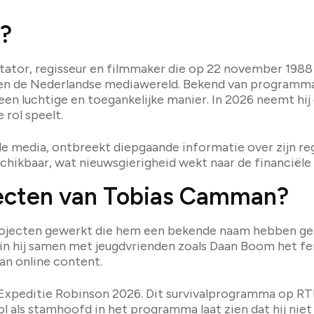
?
tor, regisseur en filmmaker die op 22 november 1988 
nnen de Nederlandse mediawereld. Bekend van programma
n luchtige en toegankelijke manier. In 2026 neemt hij
 rol speelt.
de media, ontbreekt diepgaande informatie over zijn reg
hikbaar, wat nieuwsgierigheid wekt naar de financiële k
jecten van Tobias Camman?
ojecten gewerkt die hem een bekende naam hebben gem
in hij samen met jeugdvrienden zoals Daan Boom het
an online content.
xpeditie Robinson 2026. Dit survivalprogramma op RTL
n rol als stamhoofd in het programma laat zien dat hij n