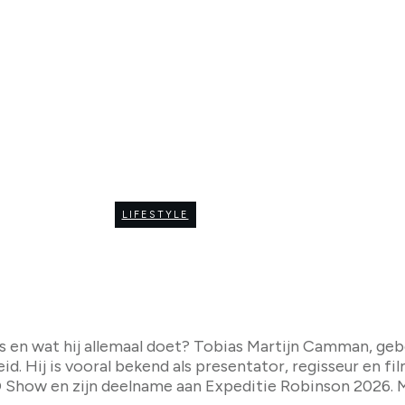
SEPTEMBER 9
amman? Ontdek zijn l
LIFESTYLE
0
COMMENTS
 en wat hij allemaal doet? Tobias Martijn Camman, geb
d. Hij is vooral bekend als presentator, regisseur en fi
 Show en zijn deelname aan Expeditie Robinson 2026. M